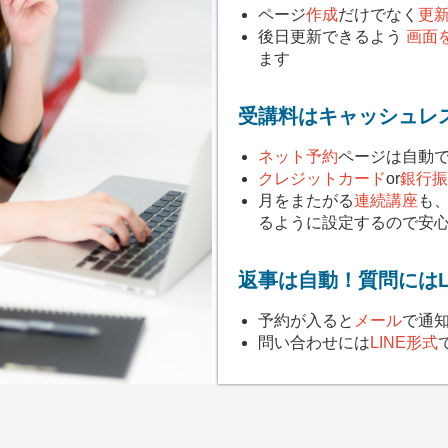
ページ
作成
だけでなく
更
後日更新できるよう
画面
ます
受講料はキャッシュレ
ネット予約
ページは自動
クレジットカード
or
銀行振
月をまたがる
連続講座
も
るように設定するので安
返事は自動！質問にはL
予約が入ると
メール
で通
問い合わせには
LINE形式