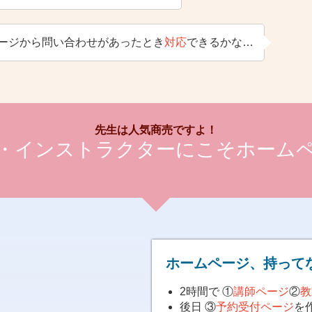
ージから問い合わせがあったとき
対応
できるかな…
先生は人気商売ですよ！
・インストラクターにこそホーム
ホームページ、持って
2時間で ①
講師ページ
②
教
後日 ③
予約受付ページ
を