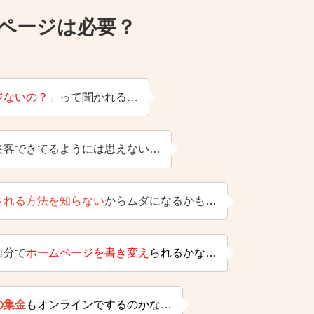
ページは必要？
ジないの？
」って聞かれる…
集客できてるようには思えない…
される方法を知らない
からムダになるかも
…
自分で
ホームページを書き変え
られるかな…
の集金
もオンラインでするのかな
…