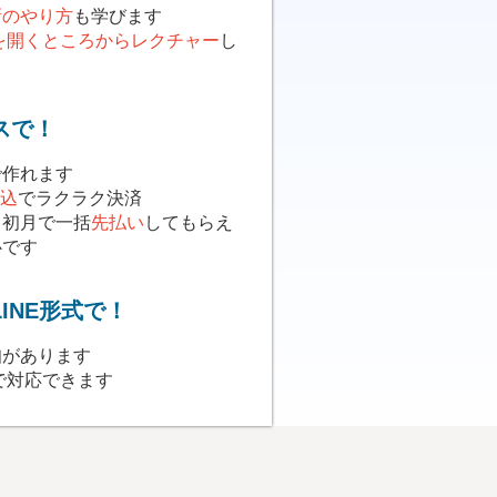
新のやり方
も学びます
を開くところからレクチャー
し
スで！
で作れます
込
でラクラク決済
、初月で一括
先払い
してもらえ
心です
INE形式で！
知があります
で対応できます