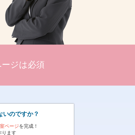
ページは必須
ないのですか？
室ページ
を完成！
作ります