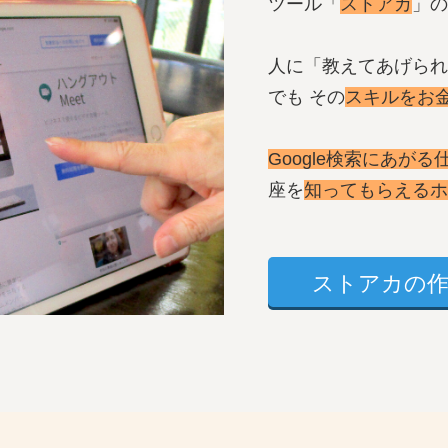
ツール「
ストアカ
」の
人に「教えてあげられ
でも その
スキルをお
Google検索にあがる
座を
知ってもらえるホ
ストアカの作