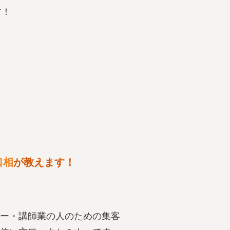
す！
口相
が教えます！
ー・講師業の人のための集客