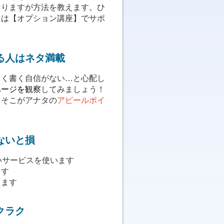
なりますが方法を教えます。ひ
には【オプション講座】でサポ
る人はネタ満載
まく書く自信がない…と心配し
ページを観察
してみましょう！
、そこがアナタの
アピールポイ
ないと損
いサービスを使います
ます
えます
クラク