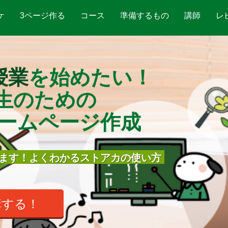
ケ
3ページ作る
コース
準備するもの
講師
レ
授業
を始めたい！
生
のための
ームページ作成
ます！よくわかるストアカの使い方
講する！