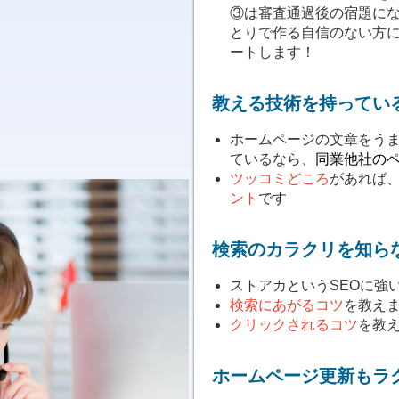
③は審査通過後の宿題に
とりで作る自信のない方
ートします！
教える技術を持ってい
ホームページの文章をう
ているなら、
同業他社の
ツッコミどころ
があれば
ント
です
検索のカラクリを知ら
ストアカというSEOに強
検索にあがるコツ
を教え
クリックされるコツ
を教
ホームページ更新もラ