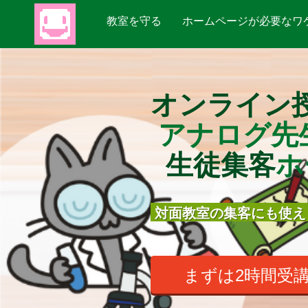
教室を守る
ホームページが必要なワ
オンライン
アナログ先
生徒集客
ホ
対面教室の集客にも使え
まずは2時間受