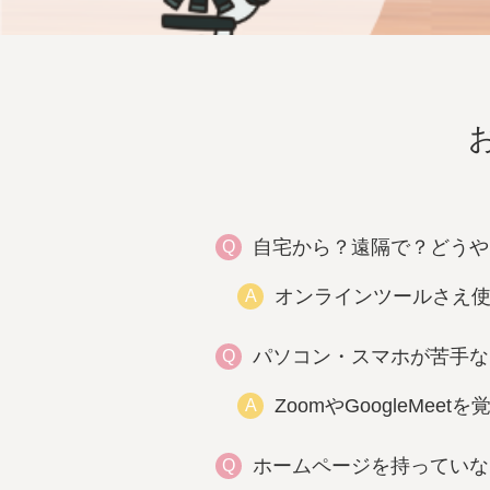
自宅から？遠隔で？どうや
Q
オンラインツールさえ
A
パソコン・スマホが苦手な
Q
ZoomやGoogleMe
A
ホームページを持っていな
Q